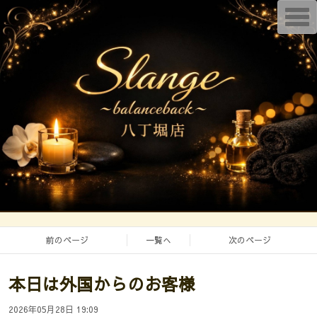
T
o
g
g
l
e
n
a
v
i
g
a
t
i
o
n
前のページ
一覧へ
次のページ
本日は外国からのお客様
2026年05月28日 19:09